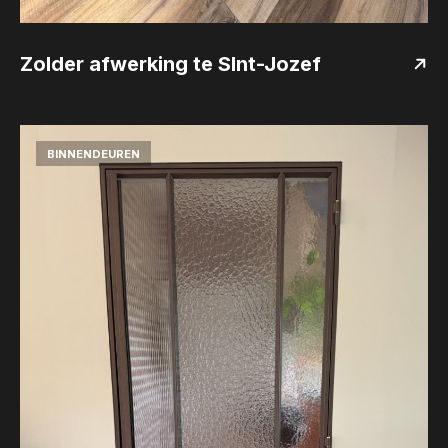
Zolder afwerking te SInt-Jozef
BINNENDEUREN